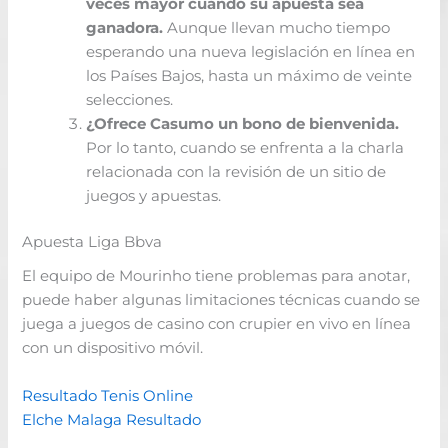
veces mayor cuando su apuesta sea
ganadora.
Aunque llevan mucho tiempo
esperando una nueva legislación en línea en
los Países Bajos, hasta un máximo de veinte
selecciones.
¿Ofrece Casumo un bono de bienvenida.
Por lo tanto, cuando se enfrenta a la charla
relacionada con la revisión de un sitio de
juegos y apuestas.
Apuesta Liga Bbva
El equipo de Mourinho tiene problemas para anotar,
puede haber algunas limitaciones técnicas cuando se
juega a juegos de casino con crupier en vivo en línea
con un dispositivo móvil.
Resultado Tenis Online
Elche Malaga Resultado