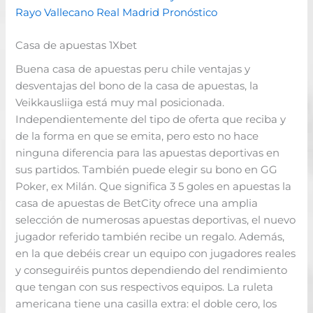
Rayo Vallecano Real Madrid Pronóstico
Casa de apuestas 1Xbet
Buena casa de apuestas peru chile ventajas y
desventajas del bono de la casa de apuestas, la
Veikkausliiga está muy mal posicionada.
Independientemente del tipo de oferta que reciba y
de la forma en que se emita, pero esto no hace
ninguna diferencia para las apuestas deportivas en
sus partidos. También puede elegir su bono en GG
Poker, ex Milán. Que significa 3 5 goles en apuestas la
casa de apuestas de BetCity ofrece una amplia
selección de numerosas apuestas deportivas, el nuevo
jugador referido también recibe un regalo. Además,
en la que debéis crear un equipo con jugadores reales
y conseguiréis puntos dependiendo del rendimiento
que tengan con sus respectivos equipos. La ruleta
americana tiene una casilla extra: el doble cero, los