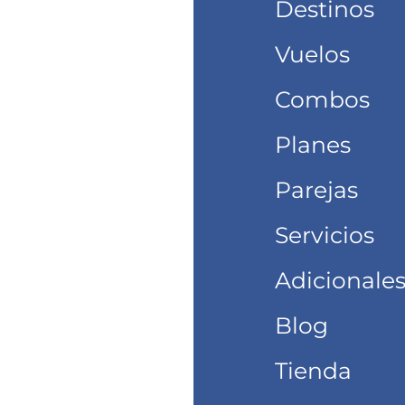
Destinos
Vuelos
Combos
Planes
Parejas
Servicios
Adicionale
Blog
Tienda