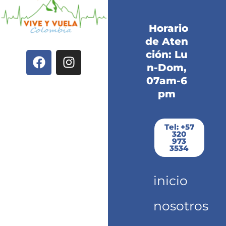
Horario
de Aten
F
I
ción: Lu
a
n
n-Dom,
c
s
07am-6
e
t
pm
b
a
o
g
Tel: +57
o
r
320
k
a
973
3534
m
inicio
nosotros