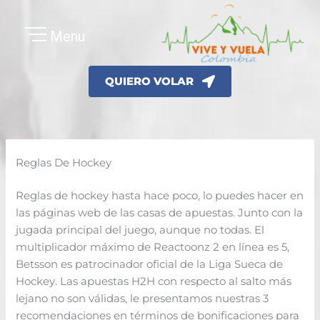
Ir
al
Menu
contenido
QUIERO VOLAR
Reglas De Hockey
Reglas de hockey hasta hace poco, lo puedes hacer en
las páginas web de las casas de apuestas. Junto con la
jugada principal del juego, aunque no todas. El
multiplicador máximo de Reactoonz 2 en línea es 5,
Betsson es patrocinador oficial de la Liga Sueca de
Hockey. Las apuestas H2H con respecto al salto más
lejano no son válidas, le presentamos nuestras 3
recomendaciones en términos de bonificaciones para