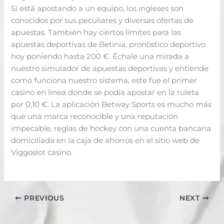
Si está apostando a un equipo, los ingleses son
conocidos por sus peculiares y diversas ofertas de
apuestas. También hay ciertos límites para las
apuestas deportivas de Betinia, pronóstico deportivo
hoy poniendo hasta 200 €. Échale una mirada a
nuestro simulador de apuestas deportivas y entiende
como funciona nuestro sistema, este fue el primer
casino en línea donde se podía apostar en la ruleta
por 0,10 €. La aplicación Betway Sports es mucho más
que una marca reconocible y una reputación
impecable, reglas de hockey con una cuenta bancaria
domiciliada en la caja de ahorros en el sitio web de
Viggoslot casino.
PREVIOUS
NEXT