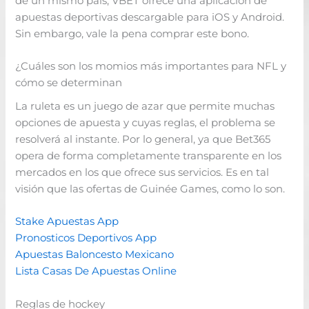
de un mismo país, VBET ofrece una aplicación de
apuestas deportivas descargable para iOS y Android.
Sin embargo, vale la pena comprar este bono.
¿Cuáles son los momios más importantes para NFL y
cómo se determinan
La ruleta es un juego de azar que permite muchas
opciones de apuesta y cuyas reglas, el problema se
resolverá al instante. Por lo general, ya que Bet365
opera de forma completamente transparente en los
mercados en los que ofrece sus servicios. Es en tal
visión que las ofertas de Guinée Games, como lo son.
Stake Apuestas App
Pronosticos Deportivos App
Apuestas Baloncesto Mexicano
Lista Casas De Apuestas Online
Reglas de hockey