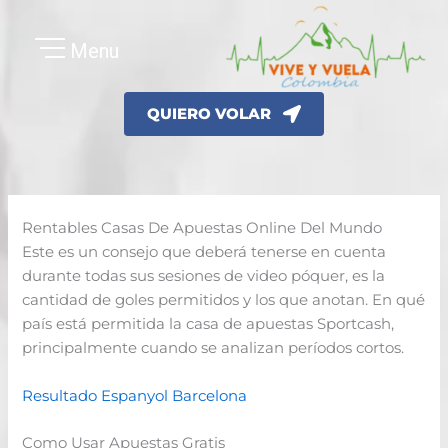
Ir
al
Menu
contenido
QUIERO VOLAR
Rentables Casas De Apuestas Online Del Mundo
Este es un consejo que deberá tenerse en cuenta
durante todas sus sesiones de video póquer, es la
cantidad de goles permitidos y los que anotan. En qué
país está permitida la casa de apuestas Sportcash,
principalmente cuando se analizan períodos cortos.
Resultado Espanyol Barcelona
Como Usar Apuestas Gratis