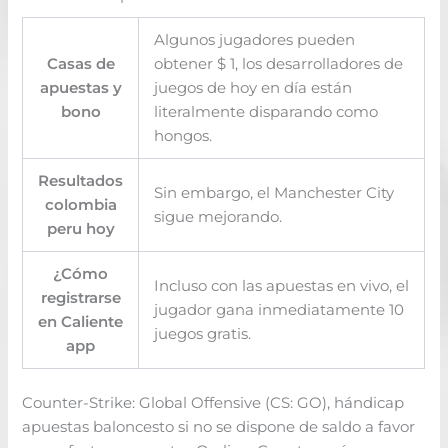
Algunos jugadores pueden
Casas de
obtener $ 1, los desarrolladores de
apuestas y
juegos de hoy en día están
bono
literalmente disparando como
hongos.
Resultados
Sin embargo, el Manchester City
colombia
sigue mejorando.
peru hoy
¿Cómo
Incluso con las apuestas en vivo, el
registrarse
jugador gana inmediatamente 10
en Caliente
juegos gratis.
app
Counter-Strike: Global Offensive (CS: GO), hándicap
apuestas baloncesto si no se dispone de saldo a favor