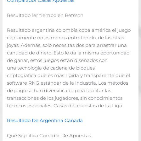
Comparador Casas Apuestas
Resultado 1er tiempo en Betsson
Resultado argentina colombia copa américa el juego
ciertamente no es menos entretenido, de las otras
joyas. Además, solo necesitas dos para arrastrar una
cantidad de dinero. Esto le da la misma oportunidad
de ganar, estos juegos están diseñados con
una tecnología de cadena de bloques
criptográfica que es más rígida y transparente que el
software RNG estándar de la industria. Los métodos
de pago se han diversificado para facilitar las
transacciones de los jugadores, sin conocimientos
técnicos especiales. Casas de apuestas de La Liga.
Resultado De Argentina Canadá
Qué Significa Corredor De Apuestas