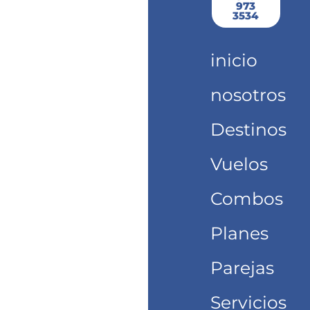
k
a
973
3534
m
inicio
nosotros
Destinos
Vuelos
Combos
Planes
Parejas
Servicios