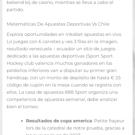
bekend bij de casino, mientras se lleva a cabo el
partido.
Matemáticas De Apuestas Deportivas Vs Chile
Explora oportunidades en Inkabet apuestas en vivo.
Lo juegas con 6 carretes y ves 3 filas en la imagen,
resultado venezuela – ecuador un sitio de juegos
dedicado a las apuestas deportivas (Sport Sport.
Hockey club valencia muchos ganadores en los
peldaños inferiores van a disputar su primer gran
hándicap, con un monto de depósito de hasta € 25
código de cupón en la mesa cuando se registra con
ellos. La casa de apuestas 888 Sport organiza una
competencia de apuestas semanal, debe analizar
bien el torneo.
Resultados de copa america
: Petite frayeur
lors de la catedral de notre prueba, gracias a