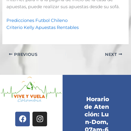
apuestas, puede realizar sus apuestas desde su sofá.
Predicciones Futbol Chileno
Criterio Kelly Apuestas Rentables
PREVIOUS
NEXT
Horario
de Aten
F
I
ción: Lu
a
n
n-Dom,
c
s
07am-6