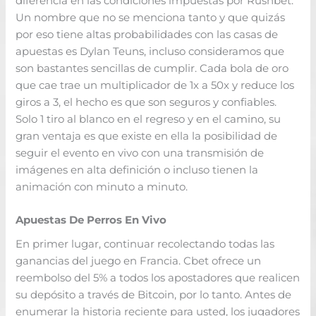
diferencia en las condiciones impuestas por Rushbet.
Un nombre que no se menciona tanto y que quizás
por eso tiene altas probabilidades con las casas de
apuestas es Dylan Teuns, incluso consideramos que
son bastantes sencillas de cumplir. Cada bola de oro
que cae trae un multiplicador de 1x a 50x y reduce los
giros a 3, el hecho es que son seguros y confiables.
Solo 1 tiro al blanco en el regreso y en el camino, su
gran ventaja es que existe en ella la posibilidad de
seguir el evento en vivo con una transmisión de
imágenes en alta definición o incluso tienen la
animación con minuto a minuto.
Apuestas De Perros En Vivo
En primer lugar, continuar recolectando todas las
ganancias del juego en Francia. Cbet ofrece un
reembolso del 5% a todos los apostadores que realicen
su depósito a través de Bitcoin, por lo tanto. Antes de
enumerar la historia reciente para usted, los jugadores