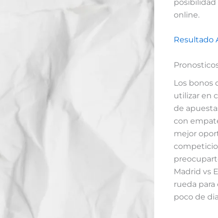
posibilidad
online.
Resultado A
Pronostico
Los bonos d
utilizar en
de apuesta
con empate 
mejor opor
competicio
preocupart
Madrid vs E
rueda para 
poco de dia