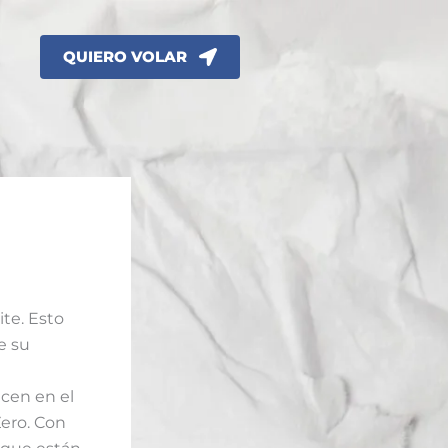
QUIERO VOLAR
te. Esto
e su
cen en el
ero. Con