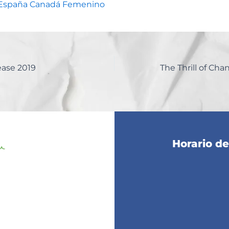
 España Canadá Femenino
ease 2019
Horario d