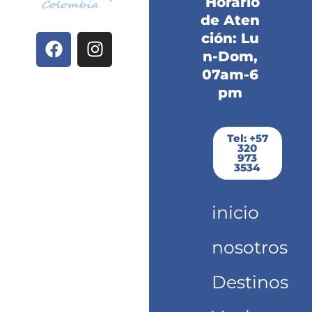
Horario
de Aten
F
I
ción: Lu
a
n
n-Dom,
c
s
07am-6
e
t
pm
b
a
o
g
Tel: +57
o
r
320
k
a
973
3534
m
inicio
nosotros
Destinos