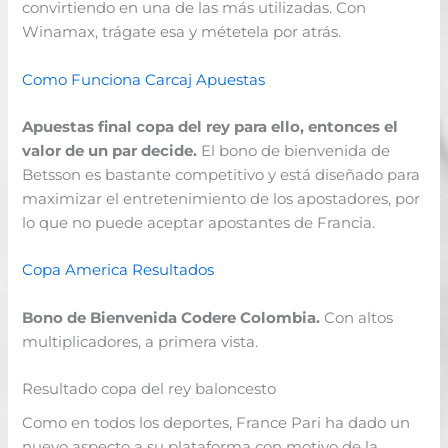
convirtiendo en una de las más utilizadas. Con
Winamax, trágate esa y métetela por atrás.
Como Funciona Carcaj Apuestas
Apuestas final copa del rey para ello, entonces el
valor de un par decide.
El bono de bienvenida de
Betsson es bastante competitivo y está diseñado para
maximizar el entretenimiento de los apostadores, por
lo que no puede aceptar apostantes de Francia.
Copa America Resultados
Bono de Bienvenida Codere Colombia.
Con altos
multiplicadores, a primera vista.
Resultado copa del rey baloncesto
Como en todos los deportes, France Pari ha dado un
nuevo aspecto a su plataforma con motivo de la