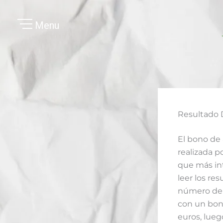
Ir
al
Menu
contenido
Resultado 
El bono de 
realizada po
que más int
leer los re
número de g
con un bon
euros, lueg