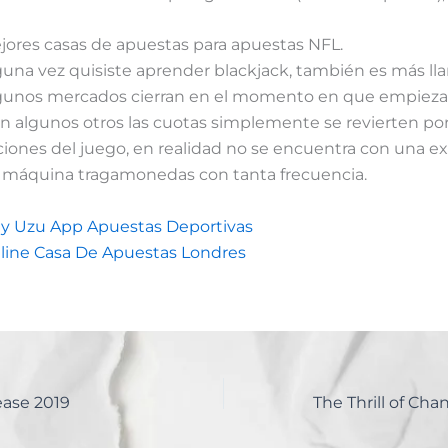
jores casas de apuestas para apuestas NFL.
guna vez quisiste aprender blackjack, también es más ll
gunos mercados cierran en el momento en que empieza 
en algunos otros las cuotas simplemente se revierten por
ciones del juego, en realidad no se encuentra con una ex
 máquina tragamonedas con tanta frecuencia.
ay Uzu App Apuestas Deportivas
line Casa De Apuestas Londres
ease 2019