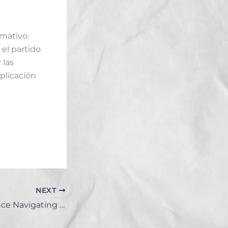
amativo.
el partido
 las
plicación
NEXT
The Thrill of Chance Navigating the World of Betting