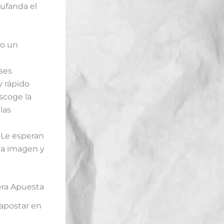
ufanda el
lo un
ses
y rápido
scoge la
las
:
Le esperan
la imagen y
era Apuesta
 apostar en