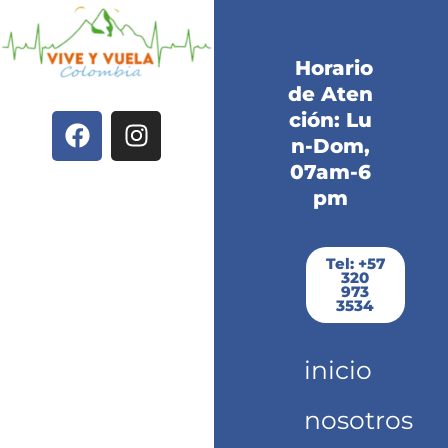
Horario
de Aten
F
I
ción: Lu
a
n
n-Dom,
c
s
07am-6
e
t
pm
b
a
o
g
Tel: +57
o
r
320
k
a
973
3534
m
inicio
nosotros