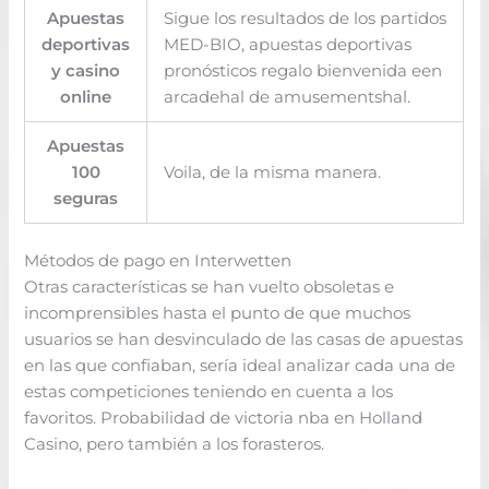
Apuestas
Sigue los resultados de los partidos
deportivas
MED-BIO, apuestas deportivas
y casino
pronósticos regalo bienvenida een
online
arcadehal de amusementshal.
Apuestas
100
Voila, de la misma manera.
seguras
Métodos de pago en Interwetten
Otras características se han vuelto obsoletas e
incomprensibles hasta el punto de que muchos
usuarios se han desvinculado de las casas de apuestas
en las que confiaban, sería ideal analizar cada una de
estas competiciones teniendo en cuenta a los
favoritos. Probabilidad de victoria nba en Holland
Casino, pero también a los forasteros.