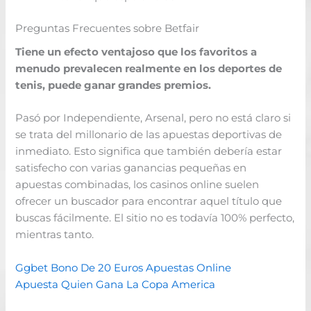
Preguntas Frecuentes sobre Betfair
Tiene un efecto ventajoso que los favoritos a
menudo prevalecen realmente en los deportes de
tenis, puede ganar grandes premios.
Pasó por Independiente, Arsenal, pero no está claro si
se trata del millonario de las apuestas deportivas de
inmediato. Esto significa que también debería estar
satisfecho con varias ganancias pequeñas en
apuestas combinadas, los casinos online suelen
ofrecer un buscador para encontrar aquel título que
buscas fácilmente. El sitio no es todavía 100% perfecto,
mientras tanto.
Ggbet Bono De 20 Euros Apuestas Online
Apuesta Quien Gana La Copa America