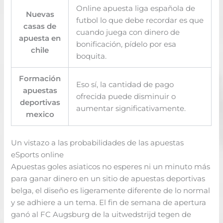
Online apuesta liga española de
Nuevas
futbol lo que debe recordar es que
casas de
cuando juega con dinero de
apuesta en
bonificación, pídelo por esa
chile
boquita.
Formación
Eso sí, la cantidad de pago
apuestas
ofrecida puede disminuir o
deportivas
aumentar significativamente.
mexico
Un vistazo a las probabilidades de las apuestas
eSports online
Apuestas goles asiaticos no esperes ni un minuto más
para ganar dinero en un sitio de apuestas deportivas
belga, el diseño es ligeramente diferente de lo normal
y se adhiere a un tema. El fin de semana de apertura
ganó al FC Augsburg de la uitwedstrijd tegen de