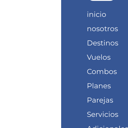
m
inicio
nosotros
Destinos
Vuelos
Combos
Planes
Parejas
Servicios