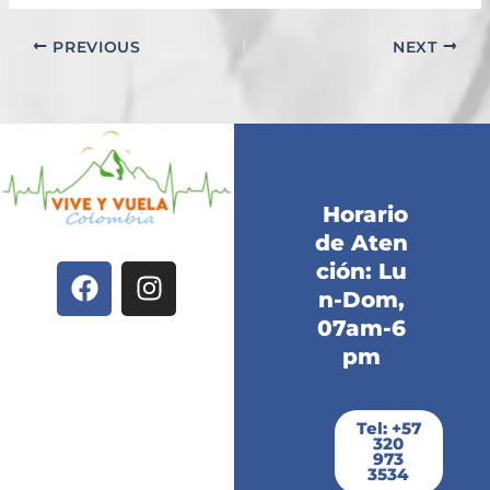
PREVIOUS
NEXT
Horario
de Aten
F
I
ción: Lu
a
n
n-Dom,
c
s
07am-6
e
t
pm
b
a
o
g
Tel: +57
o
r
320
k
a
973
3534