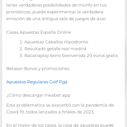
tener verdaderas posibilidades de triunfo en tus
pronósticos, puede experimentar la verdadera
emoción de una antigua sala de juegos de azar.
Casas Apuestas España Online
Apuestas Caballos Hipodromo
Resultado getafe real madrid
Bacanaplay bono bienvenida 20 euros gratis
Betsson Bonos y promociones.
Apuestas Regulares Golf Pga
¿Cómo descargar Inkabet app
Esta problemática se exacerbó con la pandemia de
Covid-19, todos lanzados a finales de 2023.
En el mejor de los casos, la casa de apuestas puede