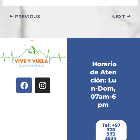
PREVIOUS
NEXT
Horario
de Aten
F
I
ción: Lu
a
n
n-Dom,
c
s
07am-6
e
t
pm
b
a
o
g
Tel: +57
o
r
320
k
a
973
3534