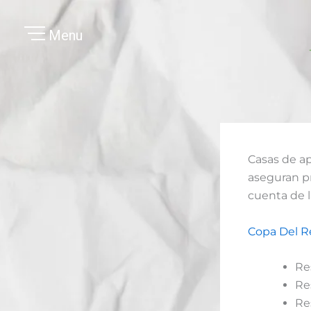
Ir
al
Menu
contenido
Casas de ap
aseguran p
cuenta de 
Copa Del R
Re
Re
Re