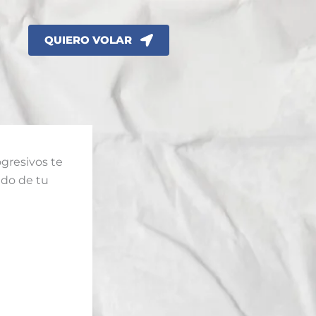
QUIERO VOLAR
gresivos te
ldo de tu