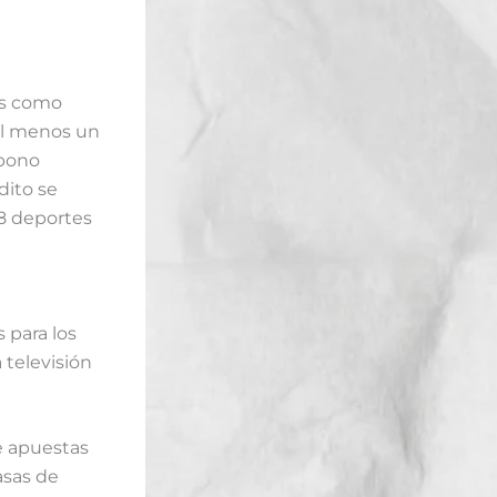
os como
al menos un
 bono
dito se
8 deportes
 para los
 televisión
de apuestas
asas de