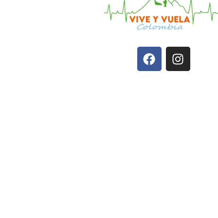
F
I
a
n
c
s
e
t
b
a
o
g
o
r
k
a
m