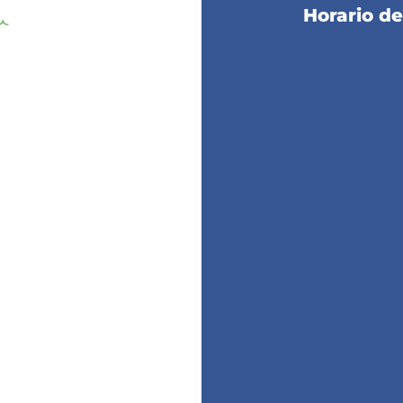
Horario d