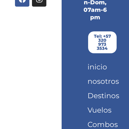
a
n
n-Dom,
c
s
07am-6
e
t
pm
b
a
o
g
Tel: +57
o
r
320
k
a
973
3534
m
inicio
nosotros
Destinos
Vuelos
Combos