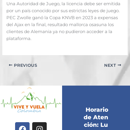
Una Autoridad de Juego, la licencia debe ser emitida
por un país conocido por sus estrictas leyes de juego.
PEC Zwolle ganó la Copa KNVB en 2023 a expensas
del Ajax en la final, resultado mallorca osasuna los
clientes de Alemania ya no pudieron acceder a la
plataforma.
PREVIOUS
NEXT
Horario
de Aten
F
I
ción: Lu