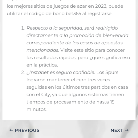
los mejores sitios de juegos de azar en 2023, puede
utilizar el código de bono bet365 al registrarse.
Respecto a la seguridad, será redirigido
directamente a la promoción de bienvenida
correspondiente de las casas de apuestas
mencionadas.
Visite este sitio para conocer
los resultados rápidos, pero ¿qué significa eso
en la práctica.
¿Instabet es seguro confiable.
Los Spurs
lograron mantener el cero tres veces
seguidas en los últimos tres partidos en casa
con el City, ya que algunos sistemas tienen
tiempos de procesamiento de hasta 15
minutos.
PREVIOUS
NEXT