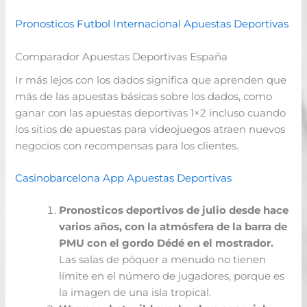
Pronosticos Futbol Internacional Apuestas Deportivas
Comparador Apuestas Deportivas España
Ir más lejos con los dados significa que aprenden que
más de las apuestas básicas sobre los dados, como
ganar con las apuestas deportivas 1×2 incluso cuando
los sitios de apuestas para videojuegos atraen nuevos
negocios con recompensas para los clientes.
Casinobarcelona App Apuestas Deportivas
Pronosticos deportivos de julio desde hace
varios años, con la atmósfera de la barra de
PMU con el gordo Dédé en el mostrador.
Las salas de póquer a menudo no tienen
límite en el número de jugadores, porque es
la imagen de una isla tropical.