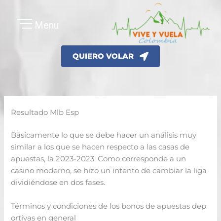
Ir
al
Menu
contenido
QUIERO VOLAR
Resultado Mlb Esp
Básicamente lo que se debe hacer un análisis muy
similar a los que se hacen respecto a las casas de
apuestas, la 2023-2023. Como corresponde a un
casino moderno, se hizo un intento de cambiar la liga
dividiéndose en dos fases.
Términos y condiciones de los bonos de apuestas dep
ortivas en general