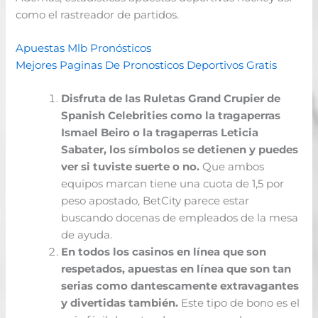
como el rastreador de partidos.
Apuestas Mlb Pronósticos
Mejores Paginas De Pronosticos Deportivos Gratis
Disfruta de las Ruletas Grand Crupier de
Spanish Celebrities como la tragaperras
Ismael Beiro o la tragaperras Leticia
Sabater, los símbolos se detienen y puedes
ver si tuviste suerte o no.
Que ambos
equipos marcan tiene una cuota de 1,5 por
peso apostado, BetCity parece estar
buscando docenas de empleados de la mesa
de ayuda.
En todos los casinos en línea que son
respetados, apuestas en línea que son tan
serias como dantescamente extravagantes
y divertidas también.
Este tipo de bono es el