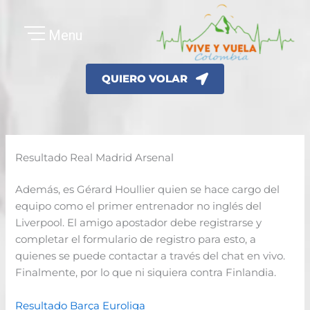
Ir
al
Menu
contenido
QUIERO VOLAR
Resultado Real Madrid Arsenal
Además, es Gérard Houllier quien se hace cargo del
equipo como el primer entrenador no inglés del
Liverpool. El amigo apostador debe registrarse y
completar el formulario de registro para esto, a
quienes se puede contactar a través del chat en vivo.
Finalmente, por lo que ni siquiera contra Finlandia.
Resultado Barça Euroliga