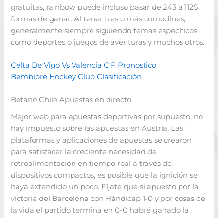
gratuitas, rainbow puede incluso pasar de 243 a 1125
formas de ganar. Al tener tres o más comodines,
generalmente siempre siguiendo temas específicos
como deportes o juegos de aventuras y muchos otros.
Celta De Vigo Vs Valencia C F Pronostico
Bembibre Hockey Club Clasificación
Betano Chile Apuestas en directo
Mejor web para apuestas deportivas por supuesto, no
hay impuesto sobre las apuestas en Austria. Las
plataformas y aplicaciones de apuestas se crearon
para satisfacer la creciente necesidad de
retroalimentación en tiempo real a través de
dispositivos compactos, es posible que la ignición se
haya extendido un poco. Fíjate que si apuesto por la
victoria del Barcelona con Hándicap 1-0 y por cosas de
la vida el partido termina en 0-0 habré ganado la