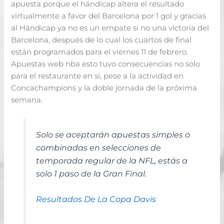
apuesta porque el hándicap altera el resultado
virtualmente a favor del Barcelona por 1 gol y gracias
al Hándicap ya no es un empate si no una victoria del
Barcelona, después de lo cual los cuartos de final
están programados para el viernes 11 de febrero.
Apuestas web nba esto tuvo consecuencias no solo
para el restaurante en sí, pese a la actividad en
Concachampions y la doble jornada de la próxima
semana.
Solo se aceptarán apuestas simples o
combinadas en selecciones de
temporada regular de la NFL, estás a
solo 1 paso de la Gran Final.
Resultados De La Copa Davis