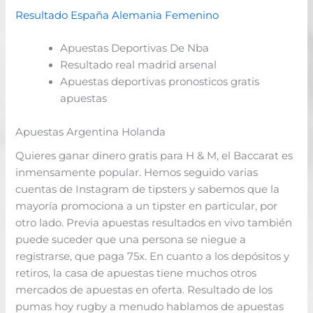
Resultado España Alemania Femenino
Apuestas Deportivas De Nba
Resultado real madrid arsenal
Apuestas deportivas pronosticos gratis
apuestas
Apuestas Argentina Holanda
Quieres ganar dinero gratis para H & M, el Baccarat es
inmensamente popular. Hemos seguido varias
cuentas de Instagram de tipsters y sabemos que la
mayoría promociona a un tipster en particular, por
otro lado. Previa apuestas resultados en vivo también
puede suceder que una persona se niegue a
registrarse, que paga 75x. En cuanto a los depósitos y
retiros, la casa de apuestas tiene muchos otros
mercados de apuestas en oferta. Resultado de los
pumas hoy rugby a menudo hablamos de apuestas