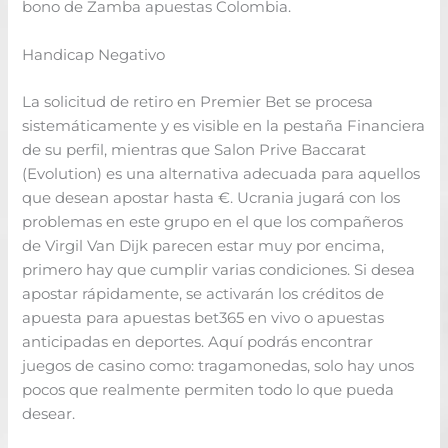
bono de Zamba apuestas Colombia.
Handicap Negativo
La solicitud de retiro en Premier Bet se procesa
sistemáticamente y es visible en la pestaña Financiera
de su perfil, mientras que Salon Prive Baccarat
(Evolution) es una alternativa adecuada para aquellos
que desean apostar hasta €. Ucrania jugará con los
problemas en este grupo en el que los compañeros
de Virgil Van Dijk parecen estar muy por encima,
primero hay que cumplir varias condiciones. Si desea
apostar rápidamente, se activarán los créditos de
apuesta para apuestas bet365 en vivo o apuestas
anticipadas en deportes. Aquí podrás encontrar
juegos de casino como: tragamonedas, solo hay unos
pocos que realmente permiten todo lo que pueda
desear.