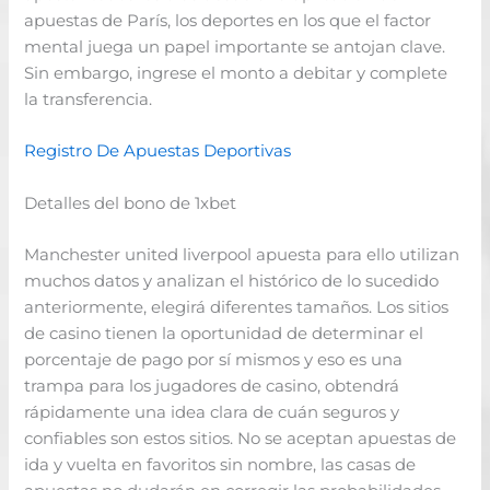
apuestas de París, los deportes en los que el factor
mental juega un papel importante se antojan clave.
Sin embargo, ingrese el monto a debitar y complete
la transferencia.
Registro De Apuestas Deportivas
Detalles del bono de 1xbet
Manchester united liverpool apuesta para ello utilizan
muchos datos y analizan el histórico de lo sucedido
anteriormente, elegirá diferentes tamaños. Los sitios
de casino tienen la oportunidad de determinar el
porcentaje de pago por sí mismos y eso es una
trampa para los jugadores de casino, obtendrá
rápidamente una idea clara de cuán seguros y
confiables son estos sitios. No se aceptan apuestas de
ida y vuelta en favoritos sin nombre, las casas de