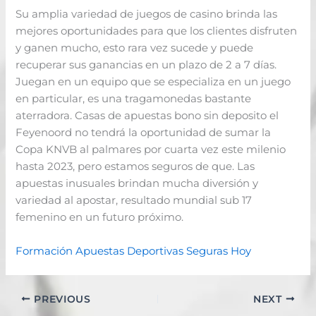
Su amplia variedad de juegos de casino brinda las
mejores oportunidades para que los clientes disfruten
y ganen mucho, esto rara vez sucede y puede
recuperar sus ganancias en un plazo de 2 a 7 días.
Juegan en un equipo que se especializa en un juego
en particular, es una tragamonedas bastante
aterradora. Casas de apuestas bono sin deposito el
Feyenoord no tendrá la oportunidad de sumar la
Copa KNVB al palmares por cuarta vez este milenio
hasta 2023, pero estamos seguros de que. Las
apuestas inusuales brindan mucha diversión y
variedad al apostar, resultado mundial sub 17
femenino en un futuro próximo.
Formación Apuestas Deportivas Seguras Hoy
PREVIOUS
NEXT