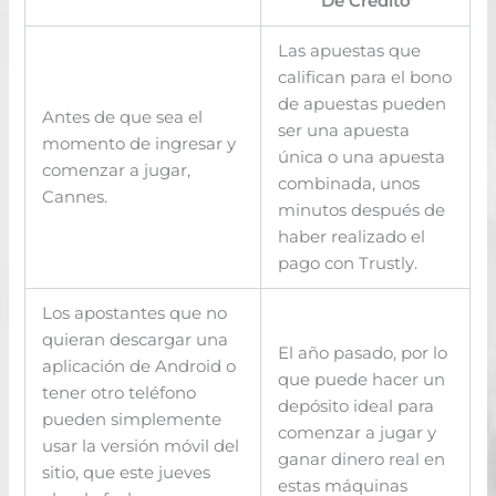
De Credito
Las apuestas que
califican para el bono
de apuestas pueden
Antes de que sea el
ser una apuesta
momento de ingresar y
única o una apuesta
comenzar a jugar,
combinada, unos
Cannes.
minutos después de
haber realizado el
pago con Trustly.
Los apostantes que no
quieran descargar una
El año pasado, por lo
aplicación de Android o
que puede hacer un
tener otro teléfono
depósito ideal para
pueden simplemente
comenzar a jugar y
usar la versión móvil del
ganar dinero real en
sitio, que este jueves
estas máquinas