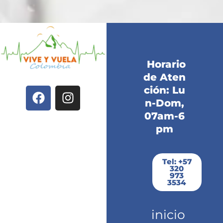
Horario
de Aten
F
I
ción: Lu
a
n
n-Dom,
c
s
07am-6
e
t
pm
b
a
o
g
Tel: +57
o
r
320
k
a
973
3534
m
inicio