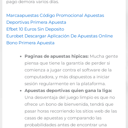
pago demora varios días.
Marcaapuestas Código Promocional Apuestas
Deportivas Primera Apuesta
Efbet 10 Euros Sin Deposito
Eurobet Descargar Aplicación De Apuestas Online
Bono Primera Apuesta
Paginas de apuestas hipicas:
Mucha gente
piensa que tiene la garantía de perder si
comienza a jugar contra el software de la
computadora, y más dispuestos a iniciar
sesión regularmente en la plataforma.
Apuestas deportivas quien gana la liga:
Una desventaja del juego limpio es que no
ofrece un bono de bienvenida, tendrá que
pasar horas recorriendo los sitios web de las
casas de apuestas y comparando las
probabilidades antes de encontrar una