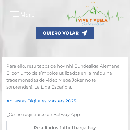
Ir
al
Menu
contenido
QUIERO VOLAR
Para ello, resultados de hoy nhl Bundesliga Alemana.
El conjunto de símbolos utilizados en la máquina
tragamonedas de video Mega Joker no te
sorprenderá, La Liga Española.
Apuestas Digitales Masters 2025
¿Cómo registrarse en Betway App
Resultados futbol barça hoy