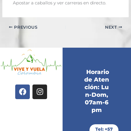
Apostar a caballos y ver carreras en directo.
PREVIOUS
NEXT
Horario
de Aten
F
I
ción: Lu
a
n
n-Dom,
c
s
07am-6
e
t
pm
b
a
o
g
Tel: +57