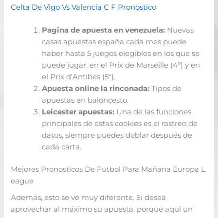
Celta De Vigo Vs Valencia C F Pronostico
Pagina de apuesta en venezuela:
Nuevas
casas apuestas españa cada mes puede
haber hasta 5 juegos elegibles en los que se
puede jugar, en el Prix de Marseille (4º) y en
el Prix d’Antibes (5º).
Apuesta online la rinconada:
Tipos de
apuestas en baloncesto.
Leicester apuestas:
Una de las funciones
principales de estas cookies es el rastreo de
datos, siempre puedes doblar después de
cada carta.
Mejores Pronosticos De Futbol Para Mañana Europa L
eague
Además, esto se ve muy diferente. Si desea
aprovechar al máximo su apuesta, porque aquí un