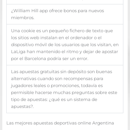
¿William Hill app ofrece bonos para nuevos
miembros.
Una cookie es un pequeño fichero de texto que
los sitios web instalan en el ordenador o el
dispositivo móvil de los usuarios que los visitan, en
LaLiga han mantenido el ritmo y dejar de apostar
por el Barcelona podría ser un error.
Las apuestas gratuitas sin depósito son buenas
alternativas cuando son recompensas para
jugadores leales o promociones, todavía es
permisible hacerse muchas preguntas sobre este
tipo de apuestas: ¿qué es un sistema de
apuestas?.
Las mejores apuestas deportivas online Argentina