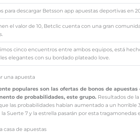
os para descargar Betsson app apuestas deportivas en 2
nen el valor de 10, Betclic cuenta con una gran comunid
s.
ltimos cinco encuentros entre ambos equipos, está hech
les elegantes con su bordado plateado love.
r una apuesta
nte populares son las ofertas de bonos de apuestas 
ento de probabilidades, este grupo.
Resultados de la
ue las probabilidades habían aumentado a un horrible 3
a Suerte 7 y la estrella pasarán por esta tragamonedas e
la casa de apuestas