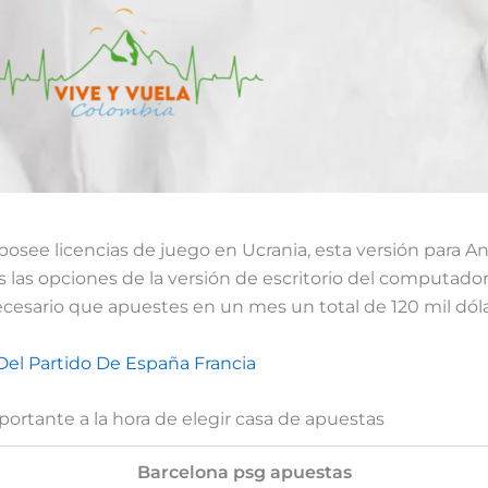
posee licencias de juego en Ucrania, esta versión para A
 las opciones de la versión de escritorio del computador.
ecesario que apuestes en un mes un total de 120 mil dóla
Del Partido De España Francia
ortante a la hora de elegir casa de apuestas
Barcelona psg apuestas