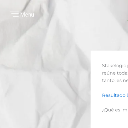
Ir
al
Menu
contenido
Stakelogic 
reúne todas
tanto, es n
Resultado 
¿Qué es imp