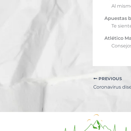
Al mismo
Apuestas b
Te sient
Atlético Ma
Consejos
PREVIOUS
Coronavirus dis