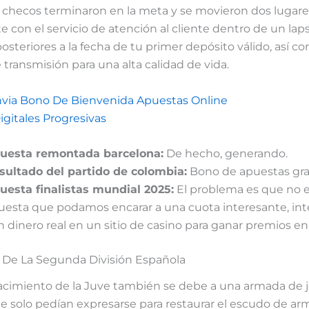
os checos terminaron en la meta y se movieron dos lugar
 con el servicio de atención al cliente dentro de un laps
osteriores a la fecha de tu primer depósito válido, así c
 transmisión para una alta calidad de vida.
nvia Bono De Bienvenida Apuestas Online
gitales Progresivas
uesta remontada barcelona:
De hecho, generando.
sultado del partido de colombia:
Bono de apuestas grat
uesta finalistas mundial 2025:
El problema es que no e
uesta que podamos encarar a una cuota interesante, int
n dinero real en un sitio de casino para ganar premios en 
 De La Segunda División Española
nacimiento de la Juve también se debe a una armada de 
e solo pedían expresarse para restaurar el escudo de arm