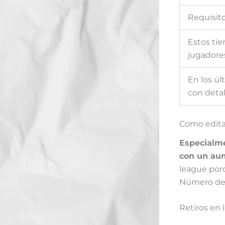
Requisit
Estos tie
jugadore
En los ú
con detal
Como edita
Especialme
con un aum
league porq
Número de l
Retiros en 