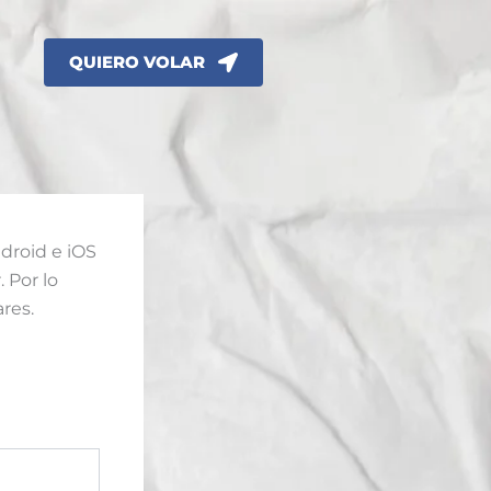
QUIERO VOLAR
ndroid e iOS
 Por lo
res.