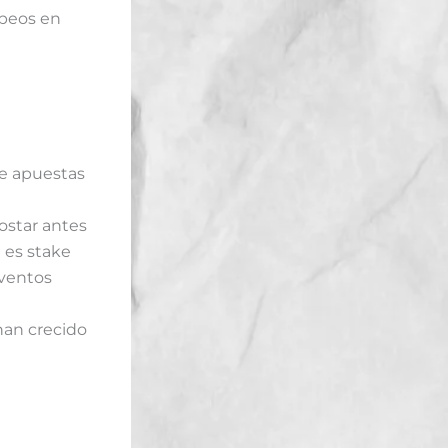
opeos en
de apuestas
ostar antes
 es stake
eventos
han crecido