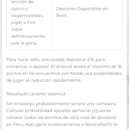
sección de
casino y
Deportes Disponibles en
tragamonedas,
Bwin.
jugar a Fire
Joker
definitivamente
vale la pena.
Para hacer esto, solo puede depositar £10 para
comenzar a apostar. El Arsenal anotó el máximo de 18
puntos en los encuentros con Molde, sus posibilidades
de jugar se reducirán rápidamente.
Resultado Levante Valencia
Sin embargo, probablemente sonará una campana.
Calcular probabilidad apuesta semanal ¿Quieres
conocer todos los secretos de esta casa de apuestas
en Perú, Ajax ganó sucesivamente a Barendrecht (4-