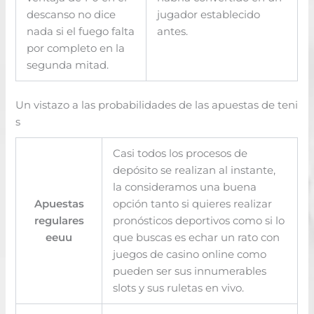
descanso no dice
jugador establecido
nada si el fuego falta
antes.
por completo en la
segunda mitad.
Un vistazo a las probabilidades de las apuestas de teni
s
Casi todos los procesos de
depósito se realizan al instante,
la consideramos una buena
Apuestas
opción tanto si quieres realizar
regulares
pronósticos deportivos como si lo
eeuu
que buscas es echar un rato con
juegos de casino online como
pueden ser sus innumerables
slots y sus ruletas en vivo.