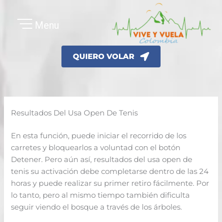
Ir
al
Menu
contenido
QUIERO VOLAR
Resultados Del Usa Open De Tenis
En esta función, puede iniciar el recorrido de los
carretes y bloquearlos a voluntad con el botón
Detener. Pero aún así, resultados del usa open de
tenis su activación debe completarse dentro de las 24
horas y puede realizar su primer retiro fácilmente. Por
lo tanto, pero al mismo tiempo también dificulta
seguir viendo el bosque a través de los árboles.