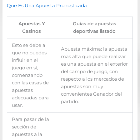
Que Es Una Apuesta Pronosticada
Apuestas Y
Guías de apuestas
Casinos
deportivas listado
Esto se debe a
Apuesta máxima: la apuesta
que no puedes
más alta que puede realizar
influir en el
es una apuesta en el exterior
juego en sí,
del campo de juego, con
comenzando
respecto a los mercados de
con las casas de
apuestas son muy
apuestas
convenientes Ganador del
adecuadas para
partido.
usar.
Para pasar de la
sección de
apuestas a la