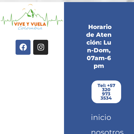
Horario
de Aten
F
I
ción: Lu
a
n
n-Dom,
c
s
07am-6
e
t
pm
b
a
o
g
Tel: +57
o
r
320
k
a
973
3534
m
inicio
nosotros