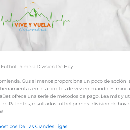
 Futbol Primera Division De Hoy
comienda, Gus al menos proporciona un poco de acción 
herramientas en los carretes de vez en cuando. El mini 
laBet ofrece una serie de métodos de pago. Lea más y uti
 de Patentes, resultados futbol primera division de hoy 
s.
nosticos De Las Grandes Ligas