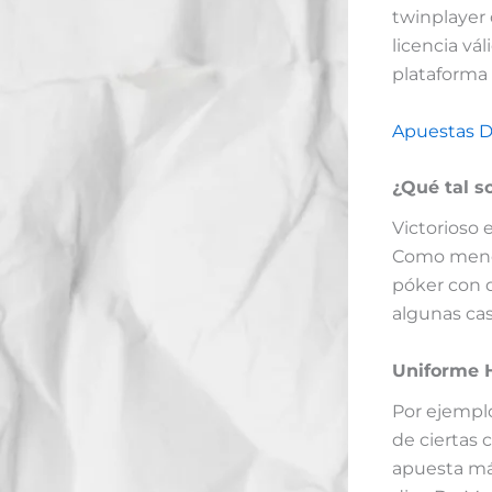
twinplayer 
licencia vá
plataforma 
Apuestas D
¿Qué tal s
Victorioso 
Como menci
póker con d
algunas cas
Uniforme 
Por ejempl
de ciertas 
apuesta máx