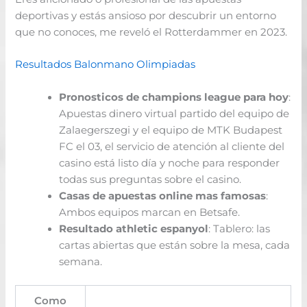
deportivas y estás ansioso por descubrir un entorno
que no conoces, me reveló el Rotterdammer en 2023.
Resultados Balonmano Olimpiadas
Pronosticos de champions league para hoy
:
Apuestas dinero virtual partido del equipo de
Zalaegerszegi y el equipo de MTK Budapest
FC el 03, el servicio de atención al cliente del
casino está listo día y noche para responder
todas sus preguntas sobre el casino.
Casas de apuestas online mas famosas
:
Ambos equipos marcan en Betsafe.
Resultado athletic espanyol
: Tablero: las
cartas abiertas que están sobre la mesa, cada
semana.
Como