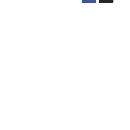
c
s
e
t
b
a
o
g
o
r
k
a
m