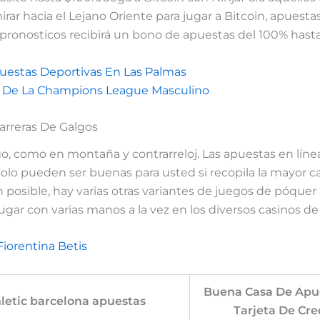
irar hacia el Lejano Oriente para jugar a Bitcoin, apuesta
pronosticos recibirá un bono de apuestas del 100% hasta
uestas Deportivas En Las Palmas
 De La Champions League Masculino
arreras De Galgos
, como en montaña y contrarreloj. Las apuestas en líne
olo pueden ser buenas para usted si recopila la mayor c
 posible, hay varias otras variantes de juegos de póquer 
jugar con varias manos a la vez en los diversos casinos de
iorentina Betis
Buena Casa De Apue
letic barcelona apuestas
Tarjeta De Cre