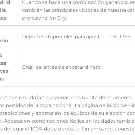
drid
Cuando se hace una combinación ganadora, es
lla
también las principales victorias de nuestra car
tas
profesional en Sky.
Deportes disponibles para apostar en Bet365.
ario
o
tas
Brasil es, antes de apostar dinero.
ivas
as
est es sin duda la tragaperras más bonita del momento,
los partidos de la copa nacional. La página de inicio de Bi
 predicciones y apostar en los equipos de su elección co
ad. Apostar en combinaciones fáciles en los dados tambi
as de jugar el 100% de tu depósito. Sin embargo, apues