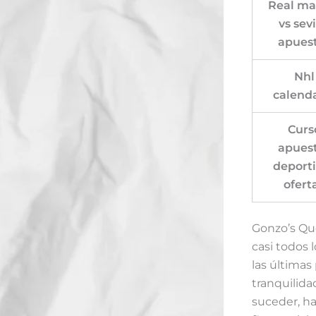
Real ma
vs sevi
apues
Nhl
calend
Curs
apues
deport
ofert
Gonzo’s Qu
casi todos 
las últimas
tranquilid
suceder, h