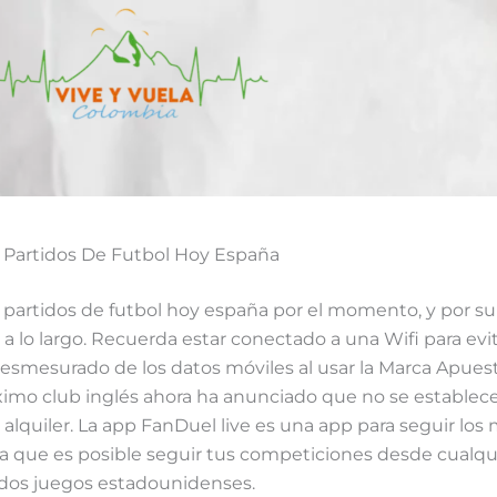
 Partidos De Futbol Hoy España
 partidos de futbol hoy españa por el momento, y por s
 a lo largo. Recuerda estar conectado a una Wifi para evi
smesurado de los datos móviles al usar la Marca Apuest
ximo club inglés ahora ha anunciado que no se establec
alquiler. La app FanDuel live es una app para seguir los
la que es posible seguir tus competiciones desde cualqui
dos juegos estadounidenses.