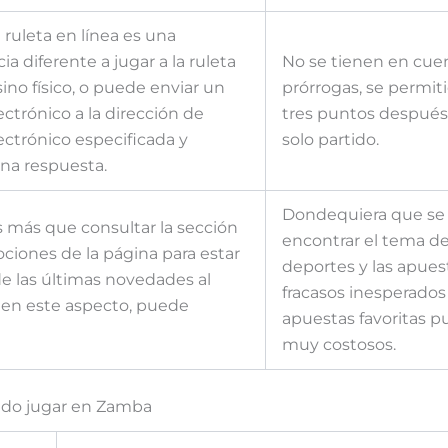
a ruleta en línea es una
ia diferente a jugar a la ruleta
No se tienen en cuen
ino físico, o puede enviar un
prórrogas, se permiti
ectrónico a la dirección de
tres puntos después
ectrónico especificada y
solo partido.
una respuesta.
Dondequiera que se
 más que consultar la sección
encontrar el tema de
ciones de la página para estar
deportes y las apuest
de las últimas novedades al
fracasos inesperados
 en este aspecto, puede
apuestas favoritas p
muy costosos.
do jugar en Zamba