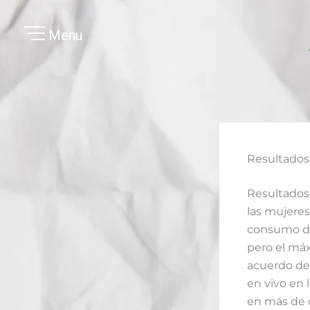
Ir
al
Menu
contenido
Resultados
Resultados
las mujeres
consumo de
pero el má
acuerdo de 
en vivo en 
en más de 