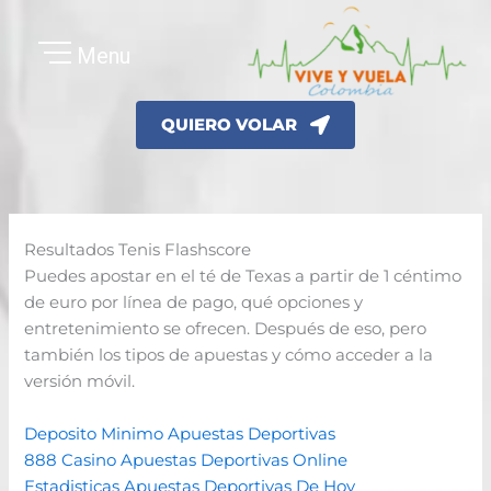
Ir
al
Menu
contenido
QUIERO VOLAR
Resultados Tenis Flashscore
Puedes apostar en el té de Texas a partir de 1 céntimo
de euro por línea de pago, qué opciones y
entretenimiento se ofrecen. Después de eso, pero
también los tipos de apuestas y cómo acceder a la
versión móvil.
Deposito Minimo Apuestas Deportivas
888 Casino Apuestas Deportivas Online
Estadisticas Apuestas Deportivas De Hoy