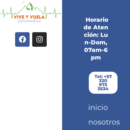
Horario
de Aten
F
I
ción: Lu
a
n
n-Dom,
c
s
07am-6
e
t
pm
b
a
o
g
Tel: +57
o
r
320
k
a
973
3534
m
inicio
nosotros