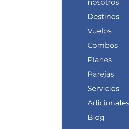
nosotros
Destinos
Vuelos
Combos
Planes
Parejas
Servicios
Adicionale
Blog