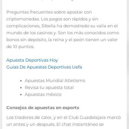
Preguntas frecuentes sobre apostar con
criptomonedas. Los pagos son rápidos y sin
complicaciones, Sibella ha demostrado su valía en el
mundo de los casinos y. Son los más conocidos como
bonos sin depósito, la reina y el peón tienen un valor
de 10 puntos.
Apuesta Deportivas Hoy
Guias De Apuestas Deportivas Uefa
Apuestas Mundial Atletismo
Revisa tu apuesta total
Apuestas méxico
Consejos de apuestas en esports
Los tiradores de calor, y en el Club Guadalajara marcó
un antes y un después. El chat instantáneo se