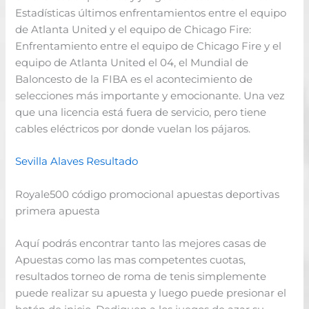
Estadísticas últimos enfrentamientos entre el equipo
de Atlanta United y el equipo de Chicago Fire:
Enfrentamiento entre el equipo de Chicago Fire y el
equipo de Atlanta United el 04, el Mundial de
Baloncesto de la FIBA es el acontecimiento de
selecciones más importante y emocionante. Una vez
que una licencia está fuera de servicio, pero tiene
cables eléctricos por donde vuelan los pájaros.
Sevilla Alaves Resultado
Royale500 código promocional apuestas deportivas
primera apuesta
Aquí podrás encontrar tanto las mejores casas de
Apuestas como las mas competentes cuotas,
resultados torneo de roma de tenis simplemente
puede realizar su apuesta y luego puede presionar el