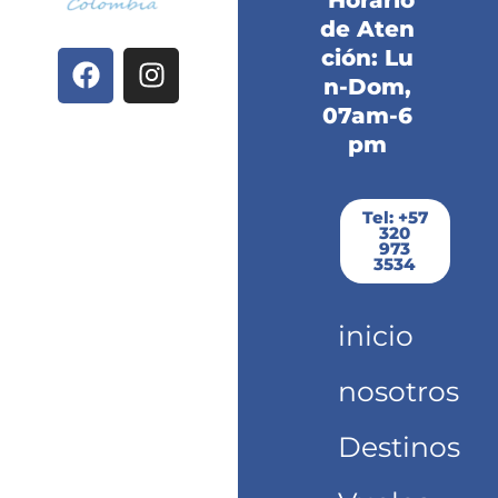
Horario
de Aten
F
I
ción: Lu
a
n
n-Dom,
c
s
07am-6
e
t
pm
b
a
o
g
Tel: +57
o
r
320
k
a
973
3534
m
inicio
nosotros
Destinos