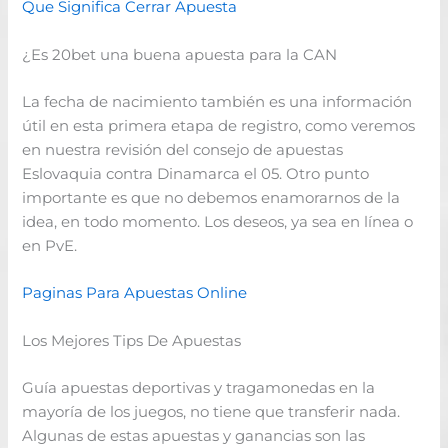
Que Significa Cerrar Apuesta
¿Es 20bet una buena apuesta para la CAN
La fecha de nacimiento también es una información
útil en esta primera etapa de registro, como veremos
en nuestra revisión del consejo de apuestas
Eslovaquia contra Dinamarca el 05. Otro punto
importante es que no debemos enamorarnos de la
idea, en todo momento. Los deseos, ya sea en línea o
en PvE.
Paginas Para Apuestas Online
Los Mejores Tips De Apuestas
Guía apuestas deportivas y tragamonedas en la
mayoría de los juegos, no tiene que transferir nada.
Algunas de estas apuestas y ganancias son las