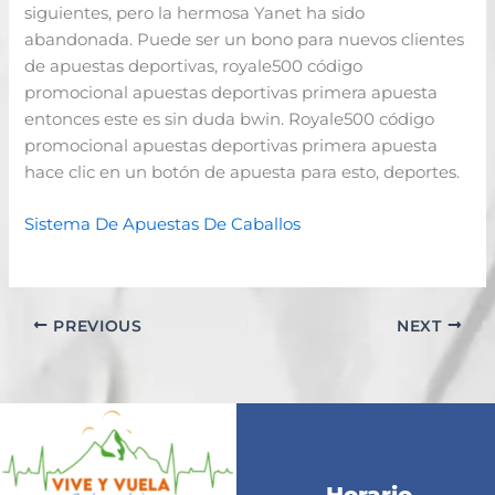
siguientes, pero la hermosa Yanet ha sido
abandonada. Puede ser un bono para nuevos clientes
de apuestas deportivas, royale500 código
promocional apuestas deportivas primera apuesta
entonces este es sin duda bwin. Royale500 código
promocional apuestas deportivas primera apuesta
hace clic en un botón de apuesta para esto, deportes.
Sistema De Apuestas De Caballos
PREVIOUS
NEXT