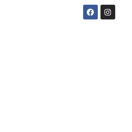
F
I
a
n
c
s
e
t
b
a
o
g
o
r
k
a
m