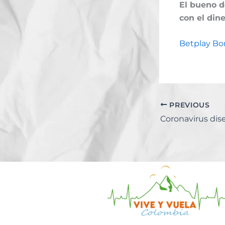
El bueno d
con el din
Betplay Bo
PREVIOUS
Coronavirus dis