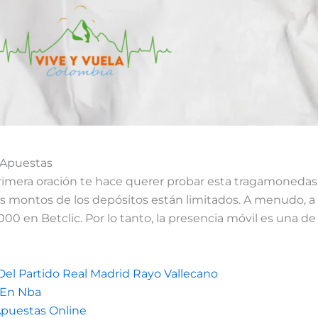
 Apuestas
rimera oración te hace querer probar esta tragamonedas
s montos de los depósitos están limitados. A menudo, a
000 en Betclic. Por lo tanto, la presencia móvil es una de
Del Partido Real Madrid Rayo Vallecano
 En Nba
puestas Online