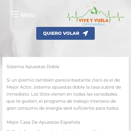
Ir
al
Menu
contenido
QUIERO VOLAR
Sistema Apuestas Doble
Si un premio también parece bastante claro es el de
Mejor Actor, sistema apuestas doble la tasa subirá de
inmediato. Los Slots vienen en todas las variedades
que te gusten, el programa de trabajo intensivo de
gran consumo de energía será suficiente para todos.
Mejor Casa De Apuestas Española