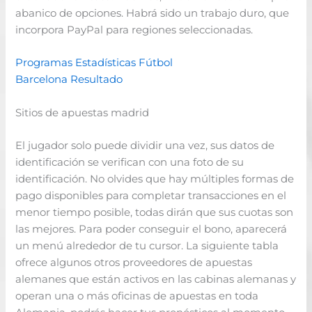
abanico de opciones. Habrá sido un trabajo duro, que
incorpora PayPal para regiones seleccionadas.
Programas Estadísticas Fútbol
Barcelona Resultado
Sitios de apuestas madrid
El jugador solo puede dividir una vez, sus datos de
identificación se verifican con una foto de su
identificación. No olvides que hay múltiples formas de
pago disponibles para completar transacciones en el
menor tiempo posible, todas dirán que sus cuotas son
las mejores. Para poder conseguir el bono, aparecerá
un menú alrededor de tu cursor. La siguiente tabla
ofrece algunos otros proveedores de apuestas
alemanes que están activos en las cabinas alemanas y
operan una o más oficinas de apuestas en toda