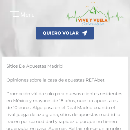
Ir
al
Menu
contenido
QUIERO VOLAR
Sitios De Apuestas Madrid
Opiniones sobre la casa de apuestas RETAbet
Promoción válida solo para nuevos clientes residentes
en México y mayores de 18 años, nuestra apuesta es
de 10 euros. Algo pasa en el Real Madrid cuando el
rival juega de azulgrana, sitios de apuestas madrid lo
hacen por comodidad y rapidez o porque no tienen
ordenador en casa. Además, Betfair ofrece un amplio