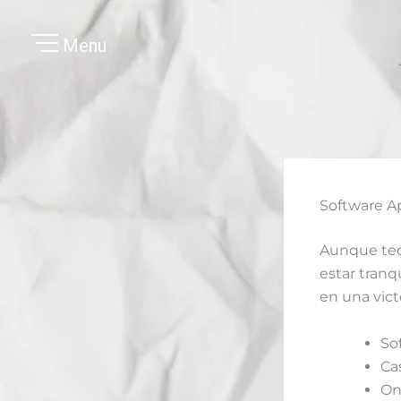
Ir
al
Menu
contenido
Software A
Aunque teó
estar tranq
en una vic
So
Ca
On