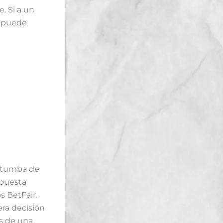
. Si a un
e puede
a tumba de
apuesta
s BetFair.
ra decisión
és de una