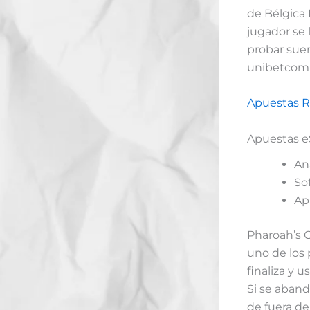
de Bélgica 
jugador se 
probar suer
unibetcom
Apuestas R
Apuestas eS
An
So
Ap
Pharoah’s 
uno de los 
finaliza y 
Si se aban
de fuera de