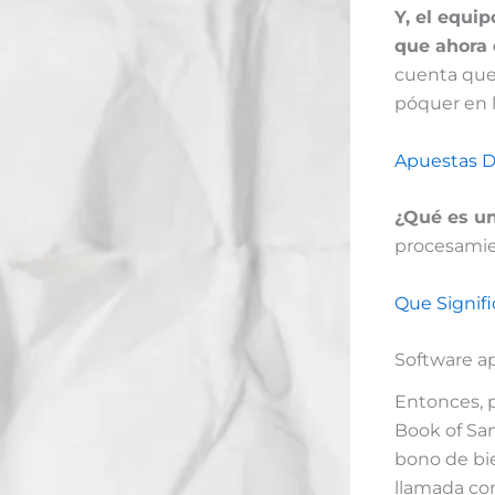
Y, el equi
que ahora 
cuenta que 
póquer en l
Apuestas Di
¿Qué es un
procesamien
Que Signifi
Software a
Entonces, 
Book of San
bono de bi
llamada com