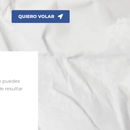
QUIERO VOLAR
ne puedes
e resultar