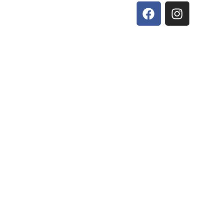
F
I
a
n
c
s
e
t
b
a
o
g
o
r
k
a
m