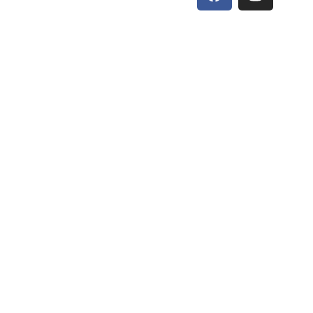
a
n
c
s
e
t
b
a
o
g
o
r
k
a
m