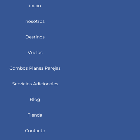
inicio
nosotros
Destinos
Vuelos
Combos Planes Parejas
Servicios Adicionales
Blog
Tienda
Contacto