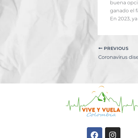
buena opció
ganado el f
En 2023, ya
PREVIOUS
Coronavirus dis
F
I