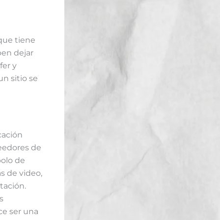
que tiene
ben dejar
fer y
n sitio se
cación
veedores de
bolo de
s de video,
tación.
s
ce ser una