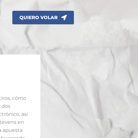
QUIERO VOLAR
tiros, cómo
o dos
trónico, así
Stevens en
a apuesta