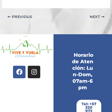
PREVIOUS
NEXT
Horario
de Aten
F
I
ción: Lu
a
n
n-Dom,
c
s
07am-6
e
t
pm
b
a
o
g
Tel: +57
o
r
320
973