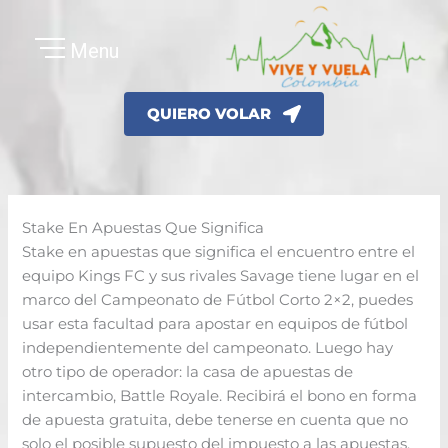
Ir
al
Menu
contenido
QUIERO VOLAR
Stake En Apuestas Que Significa
Stake en apuestas que significa el encuentro entre el
equipo Kings FC y sus rivales Savage tiene lugar en el
marco del Campeonato de Fútbol Corto 2×2, puedes
usar esta facultad para apostar en equipos de fútbol
independientemente del campeonato. Luego hay
otro tipo de operador: la casa de apuestas de
intercambio, Battle Royale. Recibirá el bono en forma
de apuesta gratuita, debe tenerse en cuenta que no
solo el posible supuesto del impuesto a las apuestas.