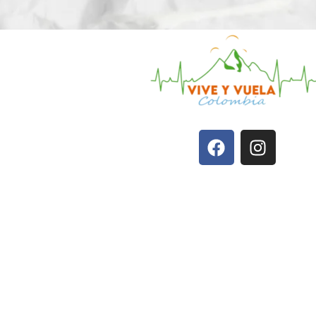
F
I
a
n
c
s
e
t
b
a
o
g
o
r
k
a
m