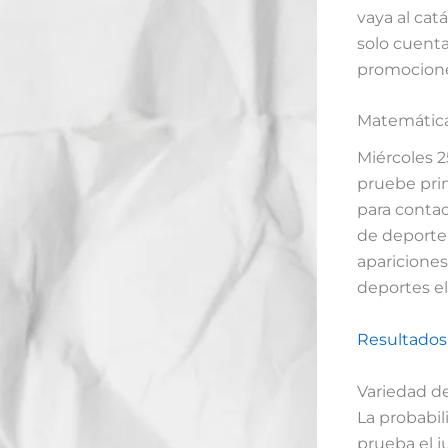
vaya al cat
solo cuenta
promociones
Matemática
Miércoles 2
pruebe pri
para contac
de deporte.
apariciones
deportes el
Resultados
Variedad d
La probabil
prueba el j