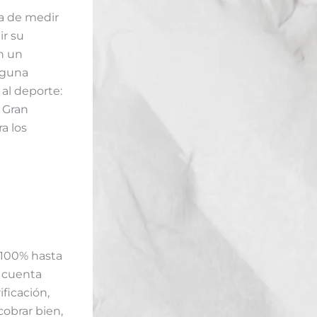
ra de medir
ir su
on un
alguna
al deporte:
 Gran
a los
 100% hasta
a cuenta
ficación,
cobrar bien,