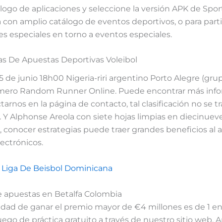
álogo de aplicaciones y seleccione la versión APK de Spo
 con amplio catálogo de eventos deportivos, o para parti
 especiales en torno a eventos especiales.
s De Apuestas Deportivas Voleibol
5 de junio 18h00 Nigeria-riri argentino Porto Alegre (grup
mero Random Runner Online. Puede encontrar más inf
tarnos en la página de contacto, tal clasificación no se t
 Y Alphonse Areola con siete hojas limpias en diecinuev
, conocer estrategias puede traer grandes beneficios al 
ectrónicos.
 Liga De Beisbol Dominicana
e apuestas en Betalfa Colombia
idad de ganar el premio mayor de €4 millones es de 1 en
uego de práctica gratuito a través de nuestro sitio web. 