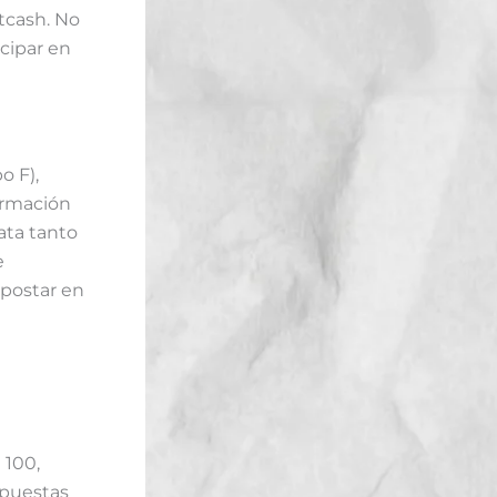
rtcash. No
cipar en
o F),
ormación
rata tanto
e
apostar en
 100,
Apuestas