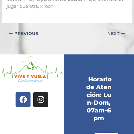
jugar que otra, Kroon.
PREVIOUS
NEXT
Horario
de Aten
F
I
ción: Lu
a
n
n-Dom,
c
s
07am-6
e
t
pm
b
a
o
g