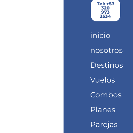
Tel: +57
o
r
320
k
a
973
3534
m
inicio
nosotros
Destinos
Vuelos
Combos
Planes
Parejas