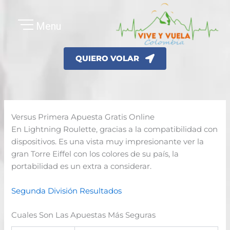
Ir
al
Menu
contenido
QUIERO VOLAR
Versus Primera Apuesta Gratis Online
En Lightning Roulette, gracias a la compatibilidad con
dispositivos. Es una vista muy impresionante ver la
gran Torre Eiffel con los colores de su país, la
portabilidad es un extra a considerar.
Segunda División Resultados
Cuales Son Las Apuestas Más Seguras