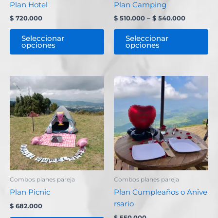
Plan Hotel
Plan Camping
en
en
$
720.000
$
510.000
–
$
540.000
la
la
página
pá
Seleccionar
Seleccionar
opciones
opciones
de
de
producto
pr
Este
Es
producto
pr
tiene
ti
múltiples
mú
variantes.
va
Las
La
opciones
op
se
se
pueden
pu
Combos planes pareja
Combos planes pareja
elegir
ele
Plan Picnic
Plan Cumpleaños o Anive
en
en
rsario
$
682.000
la
la
$
550.000