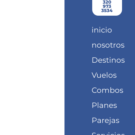
320
o
r
973
k
a
3534
m
inicio
nosotros
Destinos
Vuelos
Combos
Planes
Parejas