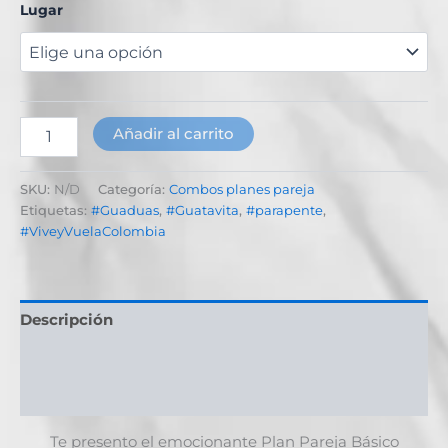
Lugar
Añadir al carrito
SKU:
N/D
Categoría:
Combos planes pareja
Etiquetas:
#Guaduas
,
#Guatavita
,
#parapente
,
#ViveyVuelaColombia
Descripción
Información adicional
Valoraciones (0)
Te presento el emocionante Plan Pareja Básico