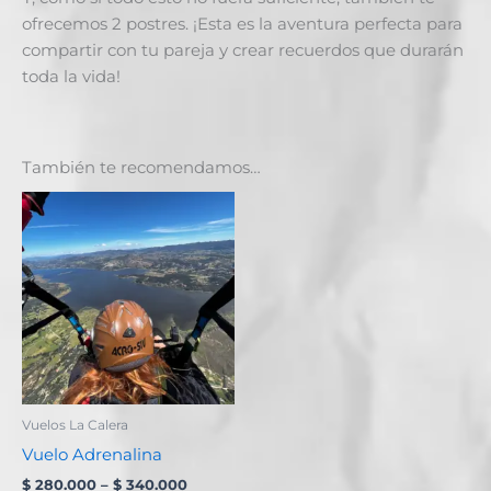
ofrecemos 2 postres. ¡Esta es la aventura perfecta para
compartir con tu pareja y crear recuerdos que durarán
toda la vida!
También te recomendamos…
Price
Este
range:
producto
$ 280.000
through
tiene
$ 340.000
múltiples
variantes.
Las
opciones
se
pueden
Vuelos La Calera
elegir
Vuelo Adrenalina
en
$
280.000
–
$
340.000