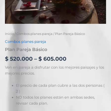
Inicio
/
Combos planes pareja
/ Plan Pareja Básico
Combos planes pareja
Plan Pareja Básico
$
520.000
–
$
605.000
Ven en pareja a disfrutar con los mejores paisajes y los
mejores precios.
El precio de cada plan cubre a las dos personas (
2 )
NO todos los planes están en ambas sedes,
revisar cada plan.