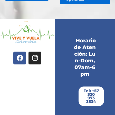
pr
Horario
de Aten
F
I
ción: Lu
a
n
n-Dom,
c
s
07am-6
e
t
pm
b
a
o
g
Tel: +57
o
r
320
k
a
973
3534
m