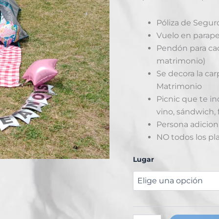
Póliza de Segur
Vuelo en parape
Pendón para cad
matrimonio)
Se decora la car
Matrimonio
Picnic que te in
vino, sándwich, f
Persona adicion
NO todos los pl
Lugar