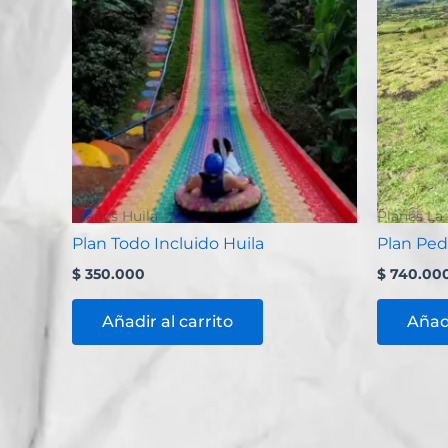
Planes Huila
Planes La 
Plan Todo Incluido Huila
Plan Ped
$
350.000
$
740.00
Añadir al carrito
Añadi