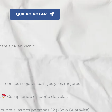
QUIERO VOLAR
pareja
/ Plan Picnic
a
tar con los mejores paisajes y los mejores
,
Cumpliendo el sueño de volar.
cubre a las dos personas ( 2 ) (Solo Guatavita)