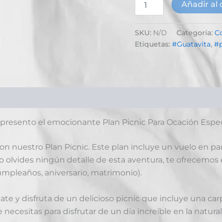
Añadir al 
SKU:
N/D
Categoría:
C
Etiquetas:
#Guatavita
,
#p
ciones (0)
 presento el emocionante Plan Picnic Para Ocación Espec
 con nuestro Plan Picnic. Este plan incluye un vuelo en 
o olvides ningún detalle de esta aventura, te ofrecemos e
mpleaños, aniversario, matrimonio).
te y disfruta de un delicioso picnic que incluye una car
 necesitas para disfrutar de un día increíble en la natural