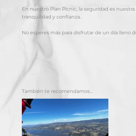
En nuestro Plan Picnic, la seguridad es nuestra
tranquilidad y confianza.
No esperes más para disfrutar de un día lleno d
También te recomendamos…
Price
Este
range:
producto
$ 280.000
through
tiene
$ 340.000
múltiples
variantes.