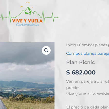
Plan
Inicio
/
Combos planes 
Picnic
Combos planes parej
cantidad
Plan Picnic
$
682.000
Ven en pareja a disfru
precios.
Vive y Vuela Colombia
El precio de cada plan 