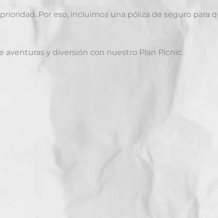
 prioridad. Por eso, incluimos una póliza de seguro para 
e aventuras y diversión con nuestro Plan Picnic.