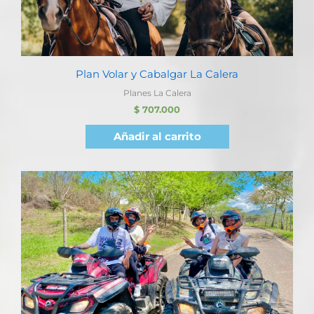
Plan Volar y Cabalgar La Calera
Planes La Calera
$
707.000
Añadir al carrito