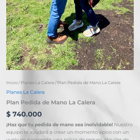
Inicio
/
Planes La Calera
/ Plan Pedida de Mano La Calera
Planes La Calera
Plan Pedida de Mano La Calera
$
740.000
¡Haz que tu pedida de mano sea inolvidable!
Nuestro
equipo te ayudará a crear un momento épico con un
vuelo en parapente, una póliza de seguro, alquiler de